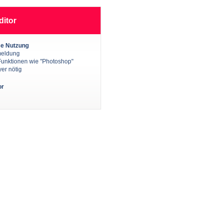
ditor
se Nutzung
meldung
Funktionen wie "Photoshop"
er nötig
or