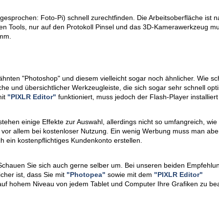
gesprochen: Foto-Pi) schnell zurechtfinden. Die Arbeitsoberfläche ist 
eichen Tools, nur auf den Protokoll Pinsel und das 3D-Kamerawerkzeug 
imm.
wähnten "Photoshop" und diesem vielleicht sogar noch ähnlicher. Wie s
che und übersichtlicher Werkzeugleiste, die sich sogar sehr schnell opt
mit
"PIXLR Editor"
funktioniert, muss jedoch der Flash-Player installiert
ehen einige Effekte zur Auswahl, allerdings nicht so umfangreich, wie
, vor allem bei kostenloser Nutzung. Ein wenig Werbung muss man abe
 ein kostenpflichtiges Kundenkonto erstellen.
Schauen Sie sich auch gerne selber um. Bei unseren beiden Empfehlun
her ist, dass Sie mit
"Photopea"
sowie mit dem
"PIXLR Editor"
auf hohem Niveau von jedem Tablet und Computer Ihre Grafiken zu bea