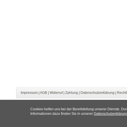
Impressum
|
AGB
|
Widerruf
|
Zahlung
|
Datenschutzerklärung
|
Rechtl
Cookies helfen uns bei der Bereitstellung unserer Dienste. Du
Informationen dazu finden Sie in unserer
Datenschutzerklärun
Copyright © 2019 by yourdruck.de, ein Service der Yourdruck