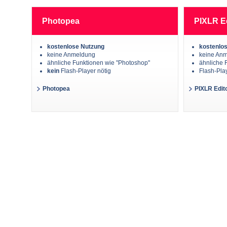
Photopea
PIXLR E
kostenlose Nutzung
kostenlo
keine Anmeldung
keine An
ähnliche Funktionen wie "Photoshop"
ähnliche 
kein
Flash-Player nötig
Flash-Play
Photopea
PIXLR Edit