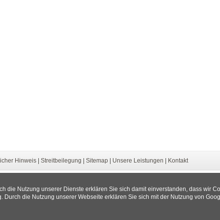
icher Hinweis
|
Streitbeilegung
|
Sitemap
|
Unsere Leistungen
|
Kontakt
rch die Nutzung unserer Dienste erklären Sie sich damit einverstanden, dass wir C
g
. Durch die Nutzung unserer Webseite erklären Sie sich mit der Nutzung von Goog