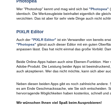
Photopea
Wer "Photoshop" kennt und mag wird sich bei
"Photopea"
(
identisch. Die Werkzeugleiste beinhaltet eigentlich die gl
verzichten. Das ist aber für sehr viele Dinge auch nicht schl
PIXLR Editor
Auch der
"PIXLR Editor"
ist ein Verwandter von bereits er
"Photopea"
glänzt auch dieser Editor mit ein guten Oberflä
anpassen lässt. Das hat nicht einmal das große Vorbild. Da
Beide Online-Apps haben auch eine Ebenen-Funktion. Hier st
Adobe-Produkt. Die Leistung beider Apps ist beeindruckend
auch akzeptieren. Wer das nicht möchte, kann sich aber auch
Neben diesen beiden Apps gibt es noch zahlreiche andere. 
es am Ende Geschmackssache, wie Sie sich entscheiden. Sic
hervorragende Möglichkeiten haben kostenlos, schnell und 
Wir wünschen Ihnen viel Spaß beim Ausprobieren!