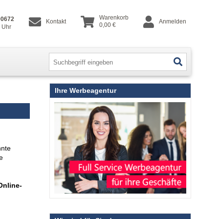
Warenkorb
90672
Kontakt
Anmelden
0,00 €
8 Uhr
Ihre Werbeagentur
nnte
e
Online-