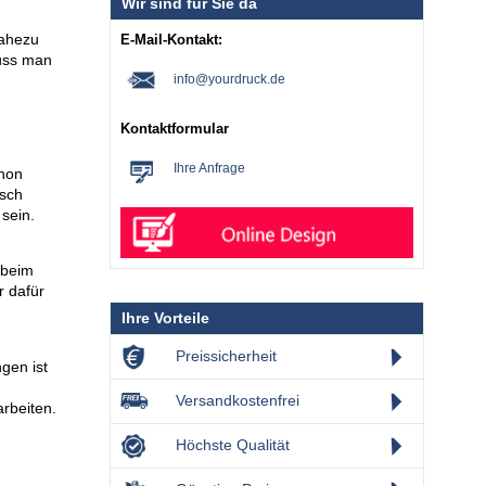
Wir sind für Sie da
nahezu
E-Mail-Kontakt:
muss man
info@yourdruck.de
Kontaktformular
Ihre Anfrage
chon
isch
 sein.
 beim
r dafür
Ihre Vorteile
Preissicherheit
gen ist
Versandkostenfrei
rbeiten.
Höchste Qualität