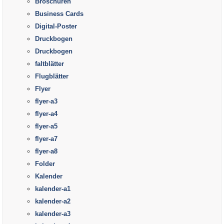
Broschüren
Business Cards
Digital-Poster
Druckbogen
Druckbogen
faltblätter
Flugblätter
Flyer
flyer-a3
flyer-a4
flyer-a5
flyer-a7
flyer-a8
Folder
Kalender
kalender-a1
kalender-a2
kalender-a3