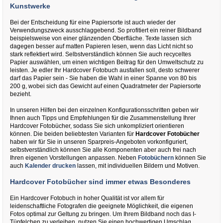
Kunstwerke
Bei der Entscheidung für eine Papiersorte ist auch wieder der
Verwendungszweck ausschlaggebend. So profitiert ein reiner Bildband
beispielsweise von einer glänzenden Oberfläche. Texte lassen sich
dagegen besser auf matten Papieren lesen, wenn das Licht nicht so
stark reflektiert wird. Selbstverständlich können Sie auch recyceltes
Papier auswählen, um einen wichtigen Beitrag für den Umweltschutz zu
leisten. Je edler Ihr Hardcover Fotobuch ausfallen soll, desto schwerer
darf das Papier sein - Sie haben die Wahl in einer Spanne von 80 bis
200 g, wobei sich das Gewicht auf einen Quadratmeter der Papiersorte
bezieht.
In unseren Hilfen bei den einzelnen Konfigurationsschritten geben wir
Ihnen auch Tipps und Empfehlungen für die Zusammenstellung Ihrer
Hardcover Fotobücher, sodass Sie sich unkompliziert orientieren
können. Die beiden beliebtesten Varianten für
Hardcover Fotobücher
haben wir für Sie in unseren Sparpreis-Angeboten vorkonfiguriert,
selbstverständlich können Sie alle Komponenten aber auch frei nach
Ihren eigenen Vorstellungen anpassen. Neben
Fotobüchern
können Sie
auch
Kalender drucken
lassen, mit individuellen Bildern und Motiven.
Hardcover Fotobücher sind immer etwas Besonderes
Ein Hardcover Fotobuch in hoher Qualität ist vor allem für
leidenschaftliche Fotografen die geeignete Möglichkeit, die eigenen
Fotos optimal zur Geltung zu bringen. Um Ihrem Bildband noch das I-
Tüpfelchen zu verleihen, nutzen Sie einen hochwertigen Umschlag.