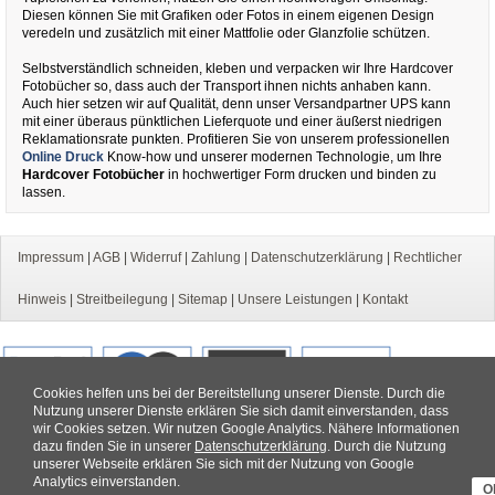
Diesen können Sie mit Grafiken oder Fotos in einem eigenen Design
veredeln und zusätzlich mit einer Mattfolie oder Glanzfolie schützen.
Selbstverständlich schneiden, kleben und verpacken wir Ihre Hardcover
Fotobücher so, dass auch der Transport ihnen nichts anhaben kann.
Auch hier setzen wir auf Qualität, denn unser Versandpartner UPS kann
mit einer überaus pünktlichen Lieferquote und einer äußerst niedrigen
Reklamationsrate punkten. Profitieren Sie von unserem professionellen
Online Druck
Know-how und unserer modernen Technologie, um Ihre
Hardcover Fotobücher
in hochwertiger Form drucken und binden zu
lassen.
Impressum
|
AGB
|
Widerruf
|
Zahlung
|
Datenschutzerklärung
|
Rechtlicher
Hinweis
|
Streitbeilegung
|
Sitemap
|
Unsere Leistungen
|
Kontakt
Cookies helfen uns bei der Bereitstellung unserer Dienste. Durch die
Nutzung unserer Dienste erklären Sie sich damit einverstanden, dass
wir Cookies setzen. Wir nutzen Google Analytics. Nähere Informationen
dazu finden Sie in unserer
Datenschutzerklärung
. Durch die Nutzung
unserer Webseite erklären Sie sich mit der Nutzung von Google
Analytics einverstanden.
O